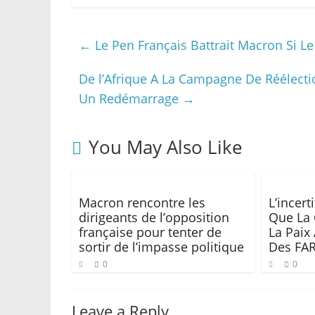
←
Le Pen Français Battrait Macron Si Le
De l’Afrique A La Campagne De Réélectio
Un Redémarrage
→
You May Also Like
Macron rencontre les
L’incert
dirigeants de l’opposition
Que La
française pour tenter de
La Paix
sortir de l’impasse politique
Des FA
0
0
Leave a Reply