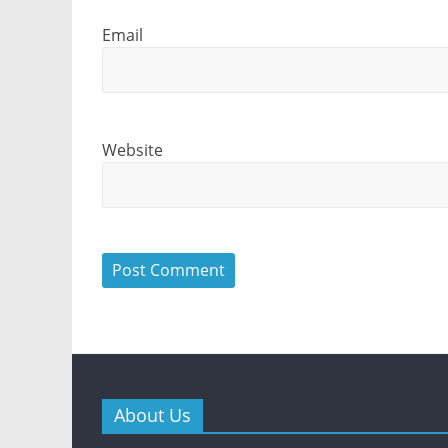
Email
Website
About Us