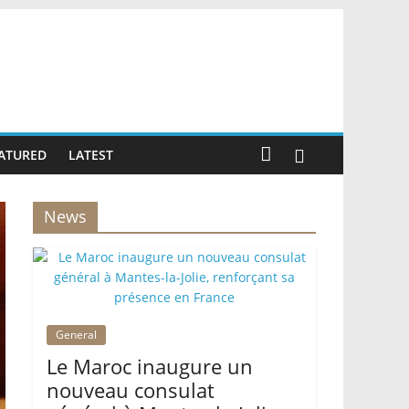
ATURED
LATEST
News
General
Le Maroc inaugure un
nouveau consulat