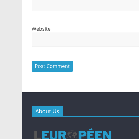
Website
About Us