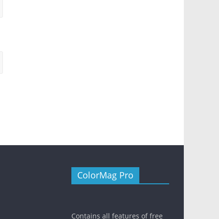
ColorMag Pro
Contains all features of free