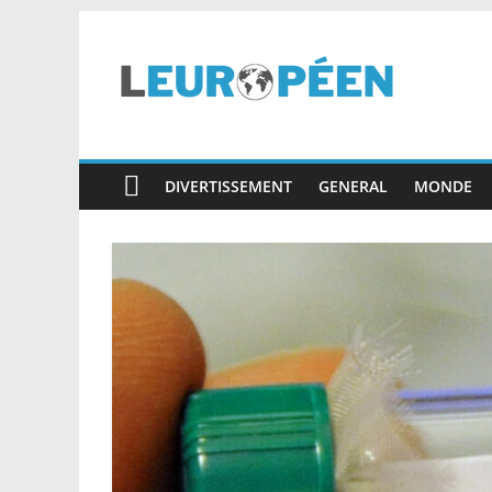
Skip
to
content
leuropéen.com
DIVERTISSEMENT
GENERAL
MONDE