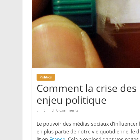
Politics
Comment la crise des 
enjeu politique
0 Comments
Le pouvoir des médias sociaux d’influencer l
en plus partie de notre vie quotidienne, le
lit en
France
. Cela a explosé dans vos pages à