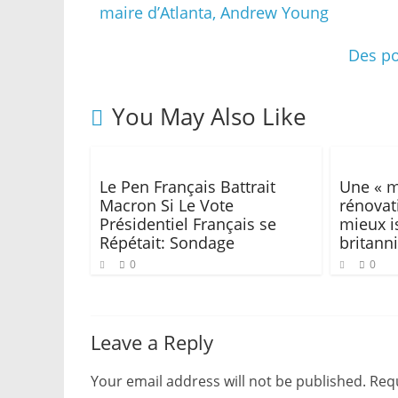
maire d’Atlanta, Andrew Young
Des po
You May Also Like
Le Pen Français Battrait
Une « m
Macron Si Le Vote
rénovat
Présidentiel Français se
mieux i
Répétait: Sondage
britann
0
0
Leave a Reply
Your email address will not be published.
Requ