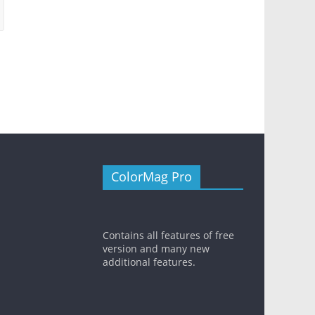
ColorMag Pro
Contains all features of free
version and many new
additional features.