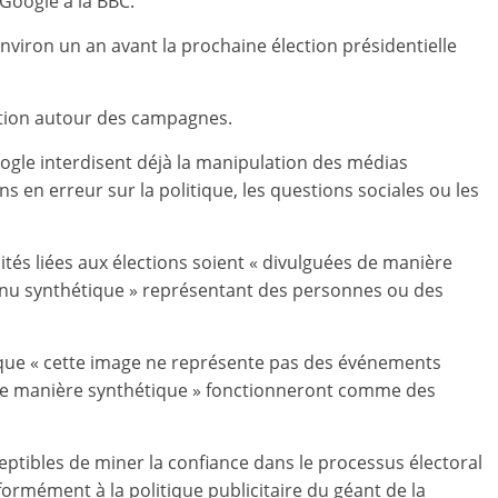
 Google à la BBC.
iron un an avant la prochaine élection présidentielle
mation autour des campagnes.
oogle interdisent déjà la manipulation des médias
 en erreur sur la politique, les questions sociales ou les
cités liées aux élections soient « divulguées de manière
ntenu synthétique » représentant des personnes ou des
 que « cette image ne représente pas des événements
 de manière synthétique » fonctionneront comme des
ptibles de miner la confiance dans le processus électoral
ormément à la politique publicitaire du géant de la