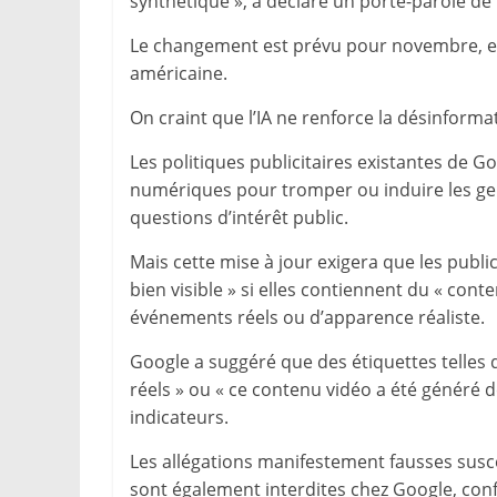
synthétique », a déclaré un porte-parole de
Le changement est prévu pour novembre, env
américaine.
On craint que l’IA ne renforce la désinfor
Les politiques publicitaires existantes de G
numériques pour tromper ou induire les gens
questions d’intérêt public.
Mais cette mise à jour exigera que les publi
bien visible » si elles contiennent du « co
événements réels ou d’apparence réaliste.
Google a suggéré que des étiquettes telles
réels » ou « ce contenu vidéo a été généré
indicateurs.
Les allégations manifestement fausses susce
sont également interdites chez Google, conf