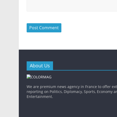
About Us
We are premium news agency in France to offer ex
reporting on Politics, Diplomacy, Sports, Economy a
Entertainment.