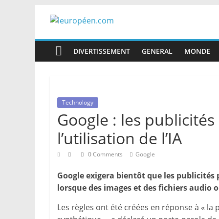
Skip
to
leuropéen.com
content
DIVERTISSEMENT
GENERAL
MONDE
Technology
Google : les publicités
l’utilisation de l’IA
0 Comments
Google
Google exigera bientôt que les publicités
lorsque des images et des fichiers audio ont 
Les règles ont été créées en réponse à « la