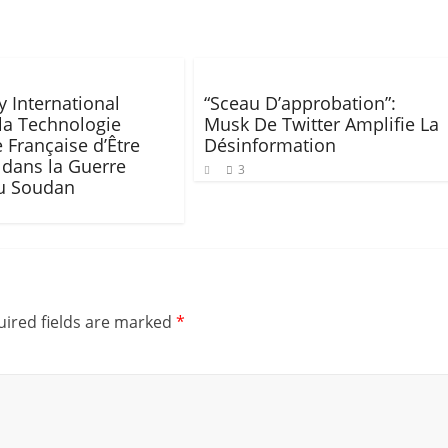
 International
“Sceau D’approbation”:
la Technologie
Musk De Twitter Amplifie La
e Française d’Être
Désinformation
e dans la Guerre
3
du Soudan
ired fields are marked
*