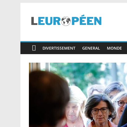
Skip
to
content
leuropéen.com
DIVERTISSEMENT
GENERAL
MONDE