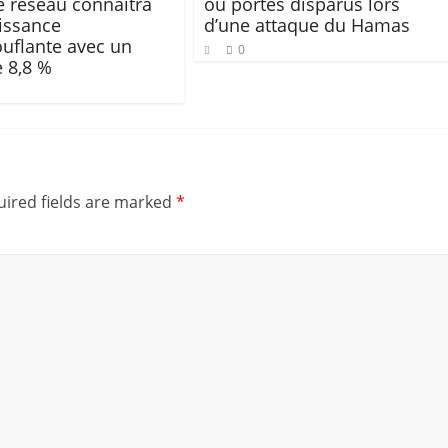
de réseau connaîtra
ou portés disparus lors
issance
d’une attaque du Hamas
uflante avec un
0
 8,8 %
ired fields are marked
*