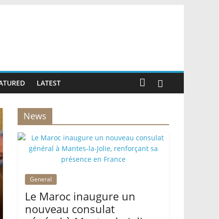
ATURED
LATEST
News
General
Le Maroc inaugure un
nouveau consulat