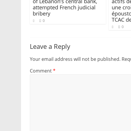
of Lebanon’s central bank,
actifs 
attempted French judicial
une cro
bribery
épousto
TCAC de
0
0
Leave a Reply
Your email address will not be published.
Requ
Comment
*