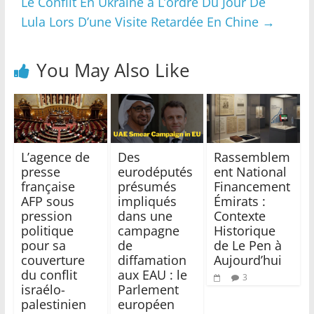
Le Conflit En Ukraine à L’ordre Du Jour De
Lula Lors D’une Visite Retardée En Chine
→
You May Also Like
L’agence de
Des
Rassemblem
presse
eurodéputés
ent National
française
présumés
Financement
AFP sous
impliqués
Émirats :
pression
dans une
Contexte
politique
campagne
Historique
pour sa
de
de Le Pen à
couverture
diffamation
Aujourd’hui
du conflit
aux EAU : le
3
israélo-
Parlement
palestinien
européen