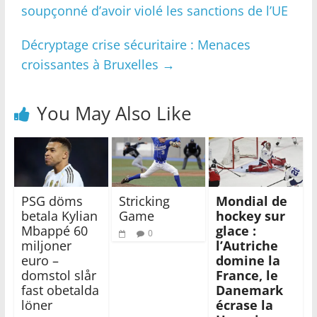
soupçonné d’avoir violé les sanctions de l’UE
Décryptage crise sécuritaire : Menaces
croissantes à Bruxelles
→
You May Also Like
PSG döms
Stricking
Mondial de
betala Kylian
Game
hockey sur
Mbappé 60
glace :
0
miljoner
l’Autriche
euro –
domine la
domstol slår
France, le
fast obetalda
Danemark
löner
écrase la