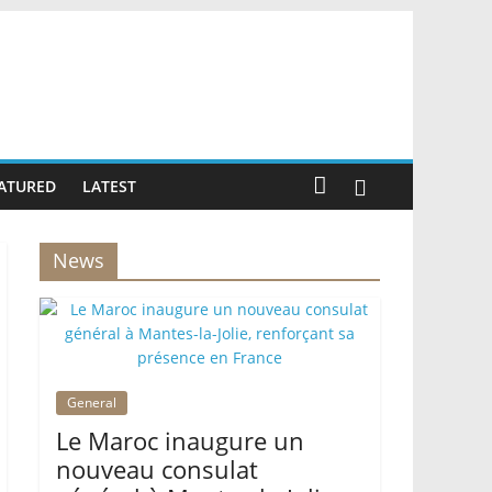
ATURED
LATEST
News
General
Le Maroc inaugure un
nouveau consulat