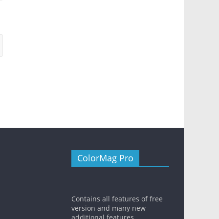
ColorMag Pro
Contains all features of free
version and many new
additional features.