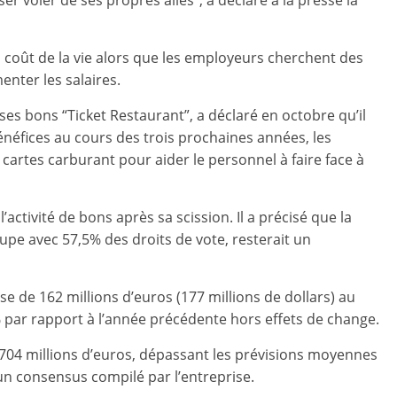
ser voler de ses propres ailes”, a déclaré à la presse la
u coût de la vie alors que les employeurs cherchent des
nter les salaires.
es bons “Ticket Restaurant”, a déclaré en octobre qu’il
énéfices au cours des trois prochaines années, les
s cartes carburant pour aider le personnel à faire face à
ctivité de bons après sa scission. Il a précisé que la
oupe avec 57,5% des droits de vote, resterait un
se de 162 millions d’euros (177 millions de dollars) au
par rapport à l’année précédente hors effets de change.
 704 millions d’euros, dépassant les prévisions moyennes
un consensus compilé par l’entreprise.