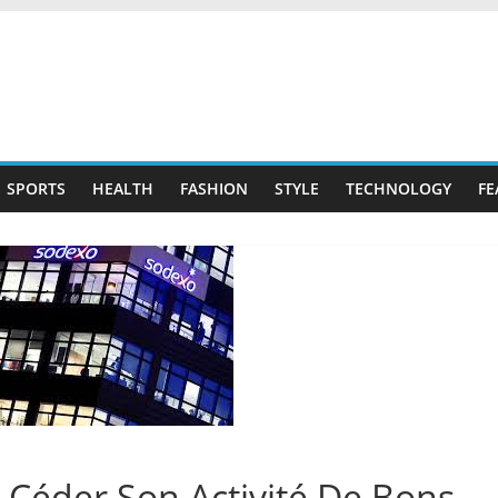
SPORTS
HEALTH
FASHION
STYLE
TECHNOLOGY
FE
 Céder Son Activité De Bons