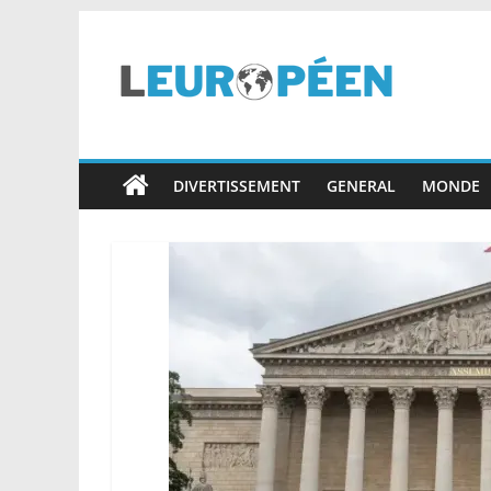
Skip
to
content
leuropéen.com
DIVERTISSEMENT
GENERAL
MONDE