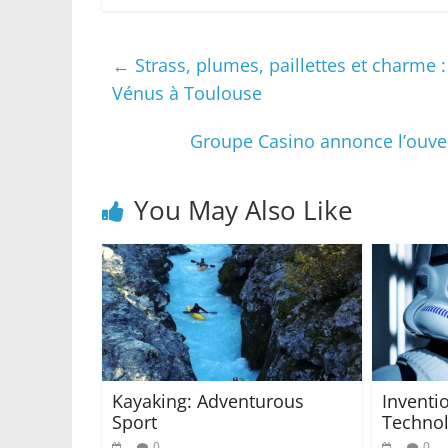
←
Strass, plumes, paillettes et charme 
Vénus à Toulouse
Groupe Casino annonce l’ouver
You May Also Like
Kayaking: Adventurous
Inventi
Sport
Techno
0
0