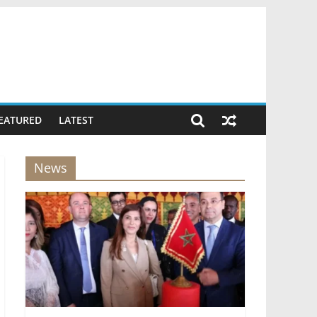
EATURED
LATEST
News