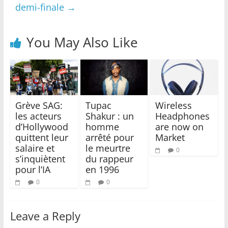
demi-finale
→
You May Also Like
Grève SAG:
Tupac
Wireless
les acteurs
Shakur : un
Headphones
d’Hollywood
homme
are now on
quittent leur
arrêté pour
Market
salaire et
le meurtre
0
s’inquiètent
du rappeur
pour l’IA
en 1996
0
0
Leave a Reply