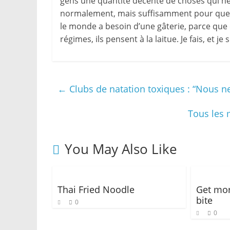
gens une quantité décente de choses qui ne 
normalement, mais suffisamment pour que 
le monde a besoin d’une gâterie, parce que
régimes, ils pensent à la laitue. Je fais, et
←
Clubs de natation toxiques : “Nous 
Tous les 
You May Also Like
Thai Fried Noodle
Get mor
bite
0
0