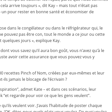
ela arrive toujours », dit Kay – mais tout n’était pas
éro un pour rester en bonne santé et économiser de
ose dans le congélateur ou dans le réfrigérateur qui, le
ne pouvez pas être con, tout le monde a ce jour ou cette
t quelques jours », explique Kay.
dont vous savez qu’il aura bon goût, vous n’avez qu’à le
 Juste avoir cette assurance que vous pouvez vous y
 000 recettes Pinch of Nom, créées par eux-mêmes et leur
ils jamais le blocage de l’écrivain ?
iration”, admet Kate – et dans ces scénarios, leur
 “et regarde pour voir ce que les gens veulent”.
qu’ils veulent voir. J’avais l’habitude de poster chaque
 ‘OK, dites-nous quels plats vous voulez. De quoi voulez-