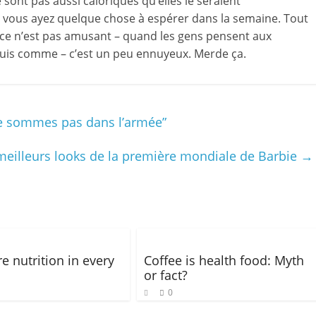
sont pas aussi caloriques qu’elles le seraient
vous ayez quelque chose à espérer dans la semaine. Tout
 ce n’est pas amusant – quand les gens pensent aux
 je suis comme – c’est un peu ennuyeux. Merde ça.
ne sommes pas dans l’armée”
meilleurs looks de la première mondiale de Barbie
→
e nutrition in every
Coffee is health food: Myth
or fact?
0