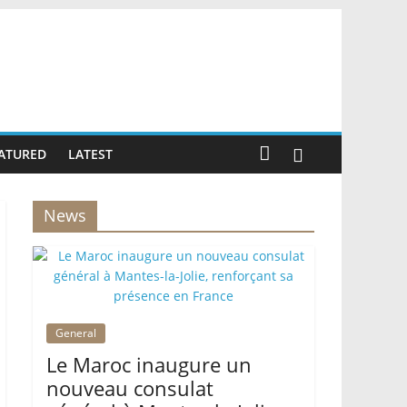
ATURED
LATEST
News
General
Le Maroc inaugure un
nouveau consulat