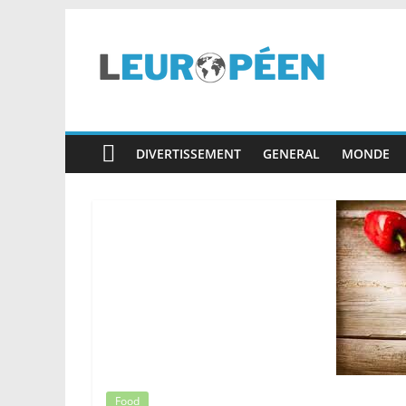
Skip
to
content
leuropéen.com
DIVERTISSEMENT
GENERAL
MONDE
Food