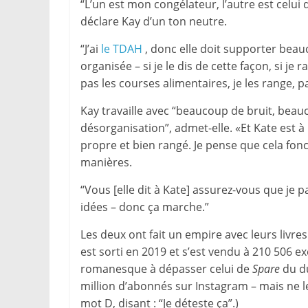
“L’un est mon congélateur, l’autre est celui 
déclare Kay d’un ton neutre.
“J’ai
le TDAH
, donc elle doit supporter beau
organisée – si je le dis de cette façon, si je
pas les courses alimentaires, je les range, p
Kay travaille avec “beaucoup de bruit, beau
désorganisation”, admet-elle. «Et Kate est à 
propre et bien rangé. Je pense que cela fo
manières.
“Vous [elle dit à Kate] assurez-vous que je 
idées – donc ça marche.”
Les deux ont fait un empire avec leurs livre
est sorti en 2019 et s’est vendu à 210 506 e
romanesque à dépasser celui de
Spare
du du
million d’abonnés sur Instagram – mais ne le
mot D, disant : “Je déteste ça”.)