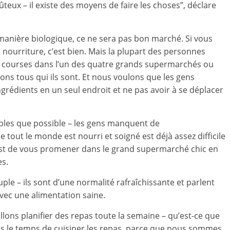
ûteux – il existe des moyens de faire les choses”, déclare
e manière biologique, ce ne sera pas bon marché. Si vous
 nourriture, c’est bien. Mais la plupart des personnes
eurs courses dans l’un des quatre grands supermarchés ou
ns tous qui ils sont. Et nous voulons que les gens
ingrédients en un seul endroit et ne pas avoir à se déplacer
ples que possible – les gens manquent de
 tout le monde est nourri et soigné est déjà assez difficile
est de vous promener dans le grand supermarché chic en
es.
ple – ils sont d’une normalité rafraîchissante et parlent
vec une alimentation saine.
lons planifier des repas toute la semaine – qu’est-ce que
ris le temps de cuisiner les repas, parce que nous sommes