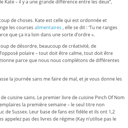
de Kate – il y a une grande différence entre les deux”,
coup de choses. Kate est celle qui est ordonnée et
 range les courses
alimentaires
, elle se dit : ‘Tu ne ranges
arce que ça ira loin dans une sorte d’ordre ».
coup de désordre, beaucoup de créativité, de
l’opposé polaire – tout doit être calme, tout doit être
nctionne parce que nous nous complétons de différentes
passe la journée sans me faire de mal, et je vous donne les
s de cuisine sains. Le premier livre de cuisine Pinch Of Nom
xemplaires la première semaine – le seul titre non
c de Sussex. Leur base de fans est fidèle et ils ont 1,2
s appelez pas des livres de régime (Kay n’utilise pas le