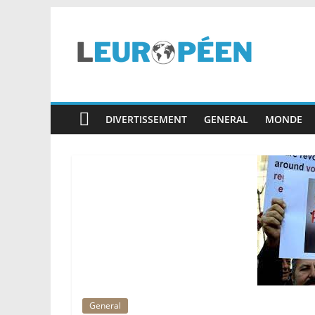
Skip
to
content
leuropéen.com
DIVERTISSEMENT
GENERAL
MONDE
General