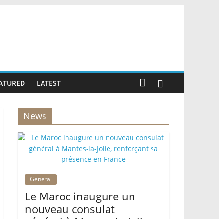
ATURED
LATEST
News
General
Le Maroc inaugure un
nouveau consulat