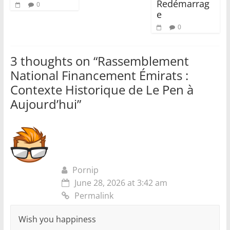
Redémarrag
0
e
0
3 thoughts on “
Rassemblement
National Financement Émirats :
Contexte Historique de Le Pen à
Aujourd’hui
”
Pornip
June 28, 2026 at 3:42 am
Permalink
Wish you happiness