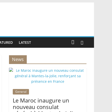
ATURED
LATEST
News
General
Le Maroc inaugure un
nouveau consulat